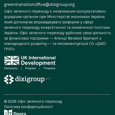
а
greentransitionoffice@dixigroup.org
Офіс зеленого переходу є незалежним консультативно-
л
дорадчим органом при Міністерстві економіки України,
ь
який допомагає впроваджувати реформи у сфері
н
зеленого переходу, енергетичної та кліматичної політики
України. Офіс зеленого переходу здійснює свою діяльність
і
за фінансової підтримки — Агенції Великої Британії з
м
міжнародного розвитку — та імплементується ГО «ДІКСІ
ГРУП»
е
д
і
а
А
© 2026 Офіс зеленого переходу.
Політика конфіденційності
в