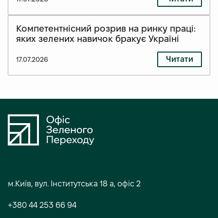
Компетентнісний розрив на ринку праці:
яких зелених навичок бракує Україні
Читати
17.07.2026
С
о
м.Київ, вул. Інститутська 18 а, офіс 2
ц
+380 44 253 66 94
і