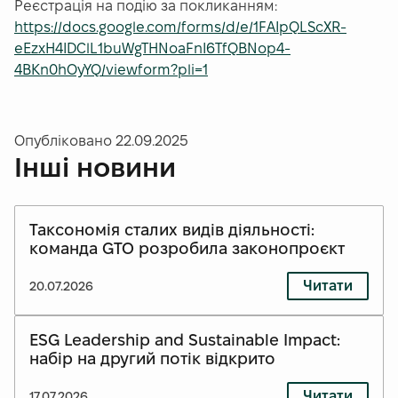
Реєстрація на подію за покликанням:
https://docs.google.com/forms/d/e/1FAIpQLScXR-
eEzxH4IDClL1buWgTHNoaFnI6TfQBNop4-
4BKn0hOyYQ/viewform?pli=1
Опубліковано
22.09.2025
Інші новини
Таксономія сталих видів діяльності:
команда GTO розробила законопроєкт
Читати
20.07.2026
ESG Leadership and Sustainable Impact:
набір на другий потік відкрито
Читати
17.07.2026