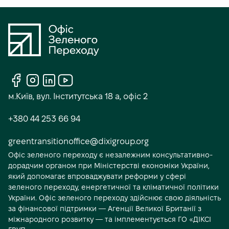
С
о
м.Київ, вул. Інститутська 18 а, офіс 2
ц
+380 44 253 66 94
і
а
greentransitionoffice@dixigroup.org
Офіс зеленого переходу є незалежним консультативно-
л
дорадчим органом при Міністерстві економіки України,
ь
який допомагає впроваджувати реформи у сфері
н
зеленого переходу, енергетичної та кліматичної політики
України. Офіс зеленого переходу здійснює свою діяльність
і
за фінансової підтримки — Агенції Великої Британії з
м
міжнародного розвитку — та імплементується ГО «ДІКСІ