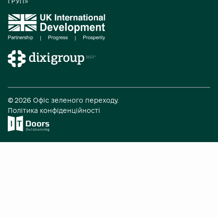
ГРУП»
е
д
і
а
А
© 2026 Офіс зеленого переходу.
Політика конфіденційності
в
т
о
р
с
ь
к