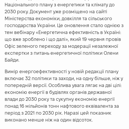
Національного плану з енергетики та клімату до
2030 року. Документ уже розміщено на сайті
Міністерства економіки, довкілля та сільського
господарства України. Це оновлення стало однією з
тем вебінару «Енергетична ефективність в Україні:
що вже зроблено і що далі», який 19 червня провів
Офіс зеленого переходу за модерації незалежної
експертки з питань енергетичної політики Олени
Байди.
Вимір енергоефективності у новій редакції плану
включає 32 політики та заходи, на одну більше, ніж у
попередній версії. Особлива увага лягає на дві цілі:
економію енергії в будівлях органів державної
влади до 2030 року та сукупну економію енергії
понад 16 мільйонів тонн нафтового еквівалента за
період з 2021 по 2030 рік. Наразі цей показник
виконано менше ніж на один відсоток.