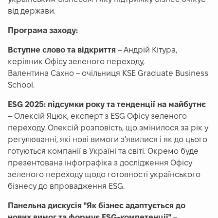
від держави.
Програма заходу:
Вступне слово та відкриття
– Андрій Кітура,
керівник Офісу зеленого переходу,
Валентина Сахно – очільниця KSE Graduate Business
School.
ESG 2025: підсумки року та тенденції на майбутнє
– Олексій Яцюк, експерт з ESG Офісу зеленого
переходу. Олексій розповість, що змінилося за рік у
регулюванні, які нові вимоги з'явилися і як до цього
готуються компанії в Україні та світі. Окремо буде
презентована інфографіка з дослідження Офісу
зеленого переходу щодо готовності українського
бізнесу до впровадження ESG.
Панельна дискусія "Як бізнес адаптується до
нових вимог та формує ESG-компетенції"
–