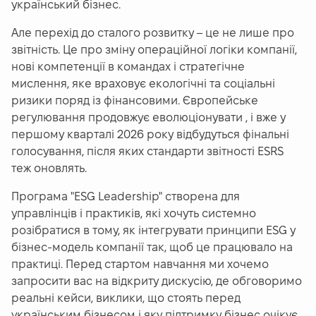
український бізнес.
Але перехід до сталого розвитку – це не лише про
звітність. Це про зміну операційної логіки компанії,
нові компетенції в командах і стратегічне
мислення, яке враховує екологічні та соціальні
ризики поряд із фінансовими. Європейське
регулювання продовжує еволюціонувати , і вже у
першому кварталі 2026 року відбудуться фінальні
голосування, після яких стандарти звітності ESRS
теж оновлять.
Програма "ESG Leadership" створена для
управлінців і практиків, які хочуть системно
розібратися в тому, як інтегрувати принципи ESG у
бізнес-модель компанії так, щоб це працювало на
практиці. Перед стартом навчання ми хочемо
запросити вас на відкриту дискусію, де обговоримо
реальні кейси, виклики, що стоять перед
українським бізнесом і яку підтримку бізнес очікує