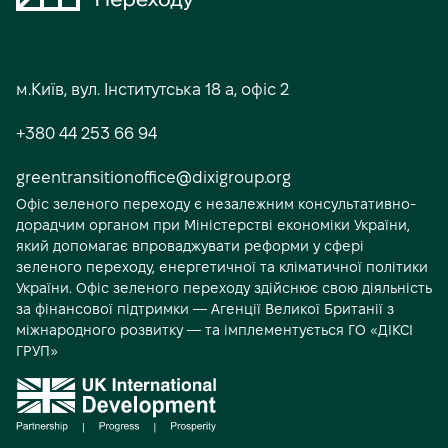
С
о
м.Київ, вул. Інститутська 18 а, офіс 2
ц
+380 44 253 66 94
і
а
greentransitionoffice@dixigroup.org
Офіс зеленого переходу є незалежним консультативно-
л
дорадчим органом при Міністерстві економіки України,
ь
який допомагає впроваджувати реформи у сфері
н
зеленого переходу, енергетичної та кліматичної політики
України. Офіс зеленого переходу здійснює свою діяльність
і
за фінансової підтримки — Агенції Великої Британії з
м
міжнародного розвитку — та імплементується ГО «ДІКСІ
ГРУП»
е
д
і