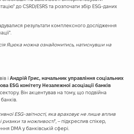
тацію" до CSRD/ESRS та розпочати збір ESG-даних
гадувалися результати комплексного дослідження
ції".
сія Яцюка можна ознайомитись, натиснувши на
ів і
Андрій Грис, начальник управління соціальних
лова ESG комітету Незалежної асоціації банків
сектору. Він акцентував на тому, що подвійна
банків.
тивної ESG-звітності, яка враховує не лише вплив
ві ризики та можливості
", – підкреслив спікер,
ння DMA у банківській сфері.