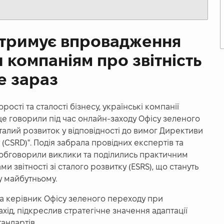
ідтримує впровадження
 компаніям про звітність
е зараз
сті та сталості бізнесу, українські компанії
це говорили під час онлайн-заходу Офісу зеленого
сталий розвиток у відповідності до вимог Директиви
 (CSRD)". Подія забрала провідних експертів та
и обговорили виклики
та поділились практичним
и звітності зі сталого розвитку (ESRS), що стануть
у майбутньому.
 та керівник Офісу зеленого переходу при
хід, підкреслив стратегічне значення адаптації
андартів.