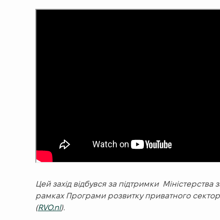
Цей захід відбувся за підтримки Міністерства
рамках Програми розвитку приватного сектор
(
RVO.nl
).