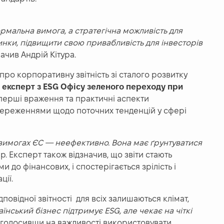
рмальна вимога, а стратегічна можливість для
ринки, підвищити свою привабливість для інвесторів
значив Андрій Кітура.
про корпоративну звітність зі сталого розвитку
 експерт з ESG Офісу зеленого переходу при
 перші враження та практичні аспекти
тереженнями щодо поточних тенденцій у сфері
 вимогах ЄС — неефективно. Вона має ґрунтуватися
ер. Експерт також відзначив, що звіти стають
до фінансових, і спостерігається зрілість і
ції.
повідної звітності для всіх залишаються клімат,
їнський бізнес підтримує ESG, але чекає на чіткі
 наголосивши на важливості використовувати