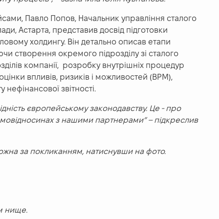
сами, Павло Попов, Начальник управління сталого
лади, Астарта, представив досвід підготовки
ловому холдингу. Він детально описав етапи
ючи створення окремого підрозділу зі сталого
озділів компанії, розробку внутрішніх процедур
цінки впливів, ризиків і можливостей (ВРМ),
у нефінансової звітності.
відність європейському законодавству. Це - про
заємовідносинах з нашими партнерами” – підкреслив
жна за покликанням, натиснувши на фото.
м нище.