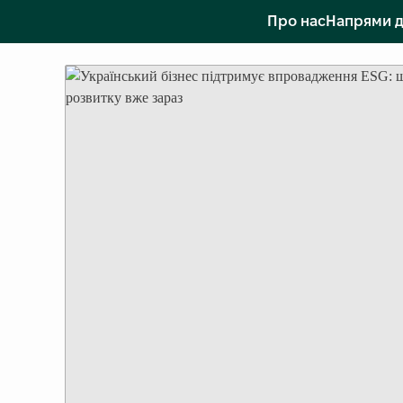
Про нас
Напрями д