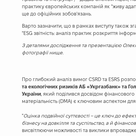
практику європейських компаній як "живу адап
ще до офіційних зобов'язань.
Варто зазначити, що в рамках виступу також з
"ESG звітність: аналіз практик розкриття інформа
З деталями дослідження та презентацією Олек
фотографії нище.
Про глибокий аналіз вимог CSRD та ESRS розпов
та екологічних ризиків АБ «Укргазбанк» та Го
України
, який поділився досвідом фінансового 
матеріальність (DMA) є ключовим аспектом для 
"
Оцінка подвійної суттєвості – це ключ до ефек
бізнесу на довкілля та суспільство, а й фінансо
висвітлюючи можливості та виклики впровадже