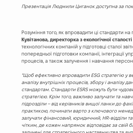
Презентація Людмили Циганок доступна за пок
Розуміння того, як впровадити ці стандарти на 
Кувітанова, директорка з екологічної сталості
технологічних компаній у підготовці сталої звіт
попередньої підготовки компанії, інтеграції у
процесів, а також залучення і навчання персон
"Щоб ефективно впровадити ESG стратегію у ве
аналізу внутрішніх процесів, збору і аналізу дан
стандартам. Стандарти ESRS можуть бути чудов
стратегією. Крім того, важливо залучати та на
підрозділи – від керівників вищої ланки до фахі
практикою, починати варто з ключового менедж
залучати фінансовий, юридичний, HR-відділи та
чітким, де кожен напрямок відповідає за свій б
залучені для стратегічного наставництва та ауд