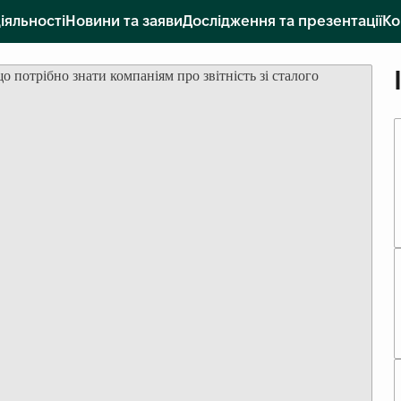
іяльності
Новини та заяви
Дослідження та презентації
Ко