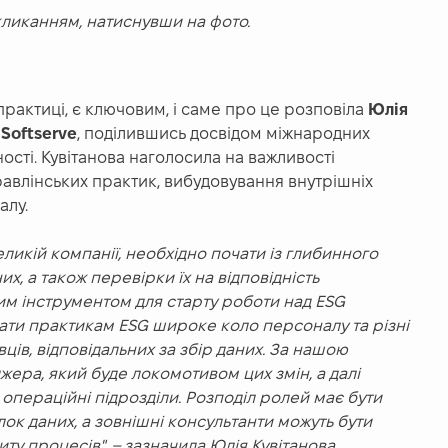
ликанням, натиснувши на фото.
практиці, є ключовим, і саме про це розповіла
Юлія
 Softserve
, поділившись досвідом міжнародних
ності. Кувітанова наголосила на важливості
правлінських практик, вибудовування внутрішніх
алу.
ликій компанії, необхідно почати із глибинного
их, а також перевірки їх на відповідність
им інструментом для старту роботи над ESG
вчати практикам ESG широке коло персоналу та різні
вців, відповідальних за збір даних. За нашою
ера, який буде локомотивом цих змін, а далі
 операційні підрозділи. Розподіл ролей має бути
лок даних, а зовнішні консультанти можуть бути
иту процесів", – зазначила Юлія Кувітанова.