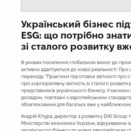
Український бізнес п
ESG: що потрібно знати
зі сталого розвитку вж
В умовах посилення глобальних вимог до прозоро
активно адаптуються до нової реальності. Про 
переходу: "Практики підготовки звітності про 
про корпоративну звітність зі сталого розвитку
представників українського бізнесу. Учасник
досвідом
, пов'язані з європейськими стандартам
обов'язковими для багатьох вже у найближчом
Андрій Кітура, директор з розвитку DiXi Group
Міністерстві економіки України, відкриваючи за
українського бізнесу до нових європейських ст