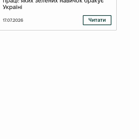
праці: яких зелених навичок бракує
Україні
Читати
17.07.2026