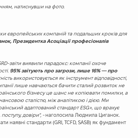
нням, натиснувши на фото.
ки європейських компаній та подальших кроків для
нок, Президентка Асоціації професіоналів
SRD-звіти виявили парадокс: компанії охоче
сті.
95% звітують про загрози, лише 16% — про
ітність використовується як інструмент відповідності,
омпанії лише навчаються бачити сталий розвиток не
українського бізнесу це шанс не копіювати помилки, а
інансовою сталістю, між аналітикою і дією. Ми
раїнський адаптований стандарт ESG», що врахує
поступу, довіри", -
наголосила Людмила Циганок.
и наявні стандарти (GRI, TCFD, SASB) як фундамент