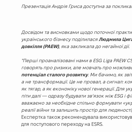
Презентація Андрія Гриса доступна за поклика
Досвідом та висновками щодо поточної практи
українського бізнесу поділилася
Людмила Цига
довкілля (PAEW)
, яка закликала до негайної дії.
"Перші проаналізовані нами в ESG Liga PAEW C
говорять про ризики, але мовчать про можливо
потенціал сталого розвитку
. Ми бачимо, як зв
а не трансформації. Це не провал, а сигнал: к
як тягар, а як економіку нової генерації. Для 
піти далі — одразу будувати зв’язок між ESG і ф
вважаємо за необхідне спільно формувати «ук
реалії війни та залишить простір для людяності, 
Експертка також рекомендувала використовуват
для поступового переходу на ESRS.