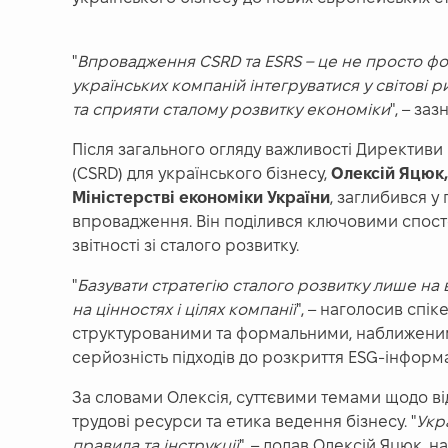
"
Впровадження CSRD та ESRS – це не просто фо
українських компаній інтегруватися у світові 
та сприяти сталому розвитку економіки
", – за
Після загального огляду важливості Директиви 
(CSRD) для українського бізнесу,
Олексій Яцюк,
Міністерстві економіки України
, заглибився у
впровадження. Він поділився ключовими спос
звітності зі сталого розвитку.
"
Базувати стратегію сталого розвитку лише на
на цінностях і цілях компанії
", – наголосив спік
структурованими та формальними, наближеними 
серйозність підходів до розкриття ESG-інформа
За словами Олексія, суттєвими темами щодо від
трудові ресурси та етика ведення бізнесу. "
Укра
правила та інструкції
", – додав Олексій Яцюк,