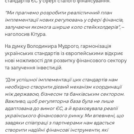
стандартів ЄС у сфері сталого фінансування.
“Ми прагнемо розробити реалістичний план
імплементації нових регулювань у сфері фінансів,
залучаючи якомога ширше коло стейкхолдерів”
, –
наголосив Кітура.
На думку Володимира Мудрого, гармонізація
українських стандартів із європейськими відкриє
нові можливості для розвитку фінансового сектору
та залучення інвестицій.
"Для успішної імплементації цих стандартів нам
необхідно створити дієвий механізм координації
між державою, бізнесом та банківським сектором.
Важливо, щоб регуляторна база була не лише
адаптована до вимог ЄС, а й враховувала реалії
українського фінансового ринку. Ми впевнені, що
завдяки співпраці з партнерами нам вдасться
створити надійні фінансові інструменти, які