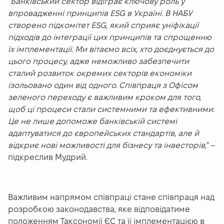
"Банківський сектор відіграє ключову роль у
впровадженні принципів ESG в Україні. В НАБУ
створено підкомітет ESG, який сприяє уніфікації
підходів до інтеграції цих принципів та спрощенню
їх імплементації. Ми вітаємо всіх, хто доєднується до
цього процесу, адже неможливо забезпечити
сталий розвиток окремих секторів економіки
ізольовано один від одного. Співпраця з Офісом
зеленого переходу є важливим кроком для того,
щоб ці процеси стали системними та ефективними.
Це не лише допоможе банківській системі
адаптуватися до європейських стандартів, але й
відкриє нові можливості для бізнесу та інвесторів
," –
підкреслив Мудрий.
Важливим напрямом співпраці стане співпраця над
розробкою законодавства, яке відповідатиме
положенням Таксономії ЄС та її імплементацією в