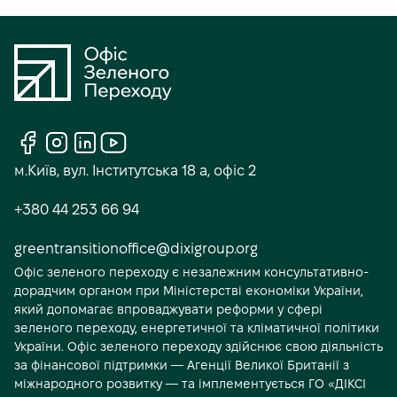
С
о
м.Київ, вул. Інститутська 18 а, офіс 2
ц
+380 44 253 66 94
і
а
greentransitionoffice@dixigroup.org
Офіс зеленого переходу є незалежним консультативно-
л
дорадчим органом при Міністерстві економіки України,
ь
який допомагає впроваджувати реформи у сфері
н
зеленого переходу, енергетичної та кліматичної політики
України. Офіс зеленого переходу здійснює свою діяльність
і
за фінансової підтримки — Агенції Великої Британії з
м
міжнародного розвитку — та імплементується ГО «ДІКСІ