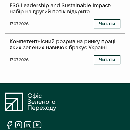
ESG Leadership and Sustainable Impact:
набір на другий потік відкрито
Читати
17.07.2026
Компетентнісний розрив на ринку праці:
яких зелених навичок бракує Україні
Читати
17.07.2026
С