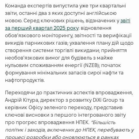
Команда експертів випустила уже три квартальні
звіти, останні два з яких доступні англійською
мовою. Серед ключових рішень, відзначених у
звіті
за перший квартал 2025 року
: відновлення
обов’язкового моніторингу, звітності та верифікації
викидів парникових газів; ухвалення плану дій щодо
створення системи торгівлі викидами; прийняття
необов’язкових вимог для будівель з майже
нульовим споживанням енергії (NZEB); початок
формування мінімальних запасів сирої нафти та
нафтопродуктів.
Переходячи до практичних аспектів впровадження,
Андрій Кітура, директор з розвитку DiXi Group та
керівник Офісу зеленого переходу
,
представив
ключові висновки з першого інтегрованого звіту
про прогрес впровадження НПЕК.
“Більшість
політик і заходів, включених до НПЕК, перебувають у
процесі розробки або оновлюються в рамках