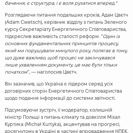
бачення, є структура, і є воля рухатися вперед.”
Розглядаючи питання подальших кроків, Адам Цвєтч
(Adam Cwetsch), керівник відділу з питань Зеленого
курсу Секретаріату Енергетичного Співтовариства,
підкреслив важливість сталості реформ. “
Один із
основних фундаментальних принципів процесу,
який ми порушували минулого року, полягає в тому,
що дуже важливо, щоб процес не закінчувався
лише ухваленням документу, це має бути тільки
початком
”, — наголосив Цвєтч.
Він зазначив, що Україна є лідером серед усіх
договірних сторін Енергетичного Співтовариства
щодо подання інформації до системи звітності.
Підсумовуючи зустріч, її модератор, колишній
міністр Польщі з питань клімату та довкілля Міхал
Куртика (Michał Kurtyka), акцентував на прогресі,
досягнутому в Україні в частині впровадження НПЕК.