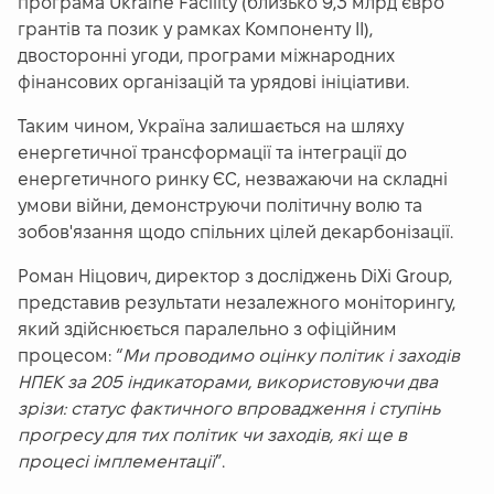
програма Ukraine Facility (близько 9,3 млрд євро
грантів та позик у рамках Компоненту ІІ),
двосторонні угоди, програми міжнародних
фінансових організацій та урядові ініціативи.
Таким чином, Україна залишається на шляху
енергетичної трансформації та інтеграції до
енергетичного ринку ЄС, незважаючи на складні
умови війни, демонструючи політичну волю та
зобов'язання щодо спільних цілей декарбонізації.
Роман Ніцович, директор з досліджень DiXi Group,
представив результати незалежного моніторингу,
який здійснюється паралельно з офіційним
процесом: “
Ми проводимо оцінку політик і заходів
НПЕК за 205 індикаторами, використовуючи два
зрізи: статус фактичного впровадження і ступінь
прогресу для тих політик чи заходів, які ще в
процесі імплементації
”.