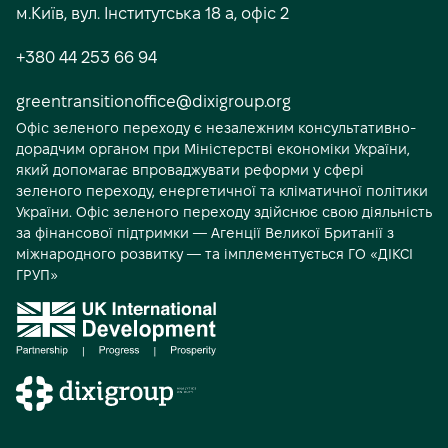
о
м.Київ, вул. Інститутська 18 а, офіс 2
ц
+380 44 253 66 94
і
а
greentransitionoffice@dixigroup.org
Офіс зеленого переходу є незалежним консультативно-
л
дорадчим органом при Міністерстві економіки України,
ь
який допомагає впроваджувати реформи у сфері
н
зеленого переходу, енергетичної та кліматичної політики
України. Офіс зеленого переходу здійснює свою діяльність
і
за фінансової підтримки — Агенції Великої Британії з
м
міжнародного розвитку — та імплементується ГО «ДІКСІ
ГРУП»
е
д
і
а